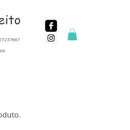
eito
2 27237667
450
oduto.