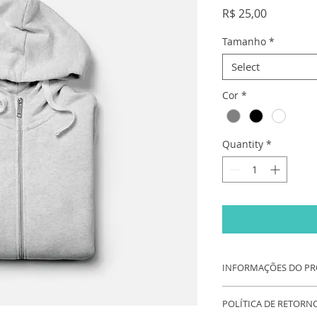
Price
R$ 25,00
Tamanho
*
Select
Cor
*
Quantity
*
INFORMAÇÕES DO P
Sou um detalhe do 
POLÍTICA DE RETORN
para adicionar mais